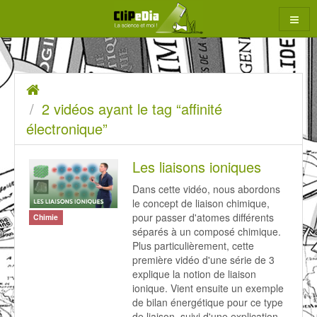
Aller
au
contenu
2
Accueil
rcher
vidéos
2 vidéos ayant le tag “affinité
ayant
électronique”
le
Les liaisons ioniques
tag
Dans cette vidéo, nous abordons
“affinité
le concept de liaison chimique,
électronique”
pour passer d'atomes différents
Chimie
séparés à un composé chimique.
Plus particulièrement, cette
première vidéo d'une série de 3
explique la notion de liaison
ionique. Vient ensuite un exemple
de bilan énergétique pour ce type
de liaison, suivi d'une explication