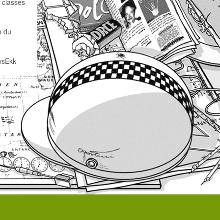
 classes
n du
wsEkk