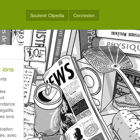
Soutenir Clipedia
Connexion
s ions
ents
r
 des
ont
tendance
égatifs.
es ions
ication
ée, avec