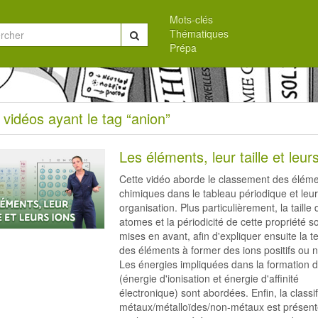
Mots-clés
Thématiques
Chercher
Prépa
eil
 vidéos ayant le tag “anion”
s
Les éléments, leur taille et leur
Cette vidéo aborde le classement des élém
chimiques dans le tableau périodique et leu
organisation. Plus particulièrement, la taille
atomes et la périodicité de cette propriété s
n”
mises en avant, afin d'expliquer ensuite la 
des éléments à former des ions positifs ou n
Les énergies impliquées dans la formation d
(énergie d'ionisation et énergie d'affinité
électronique) sont abordées. Enfin, la classif
métaux/métalloïdes/non-métaux est présent