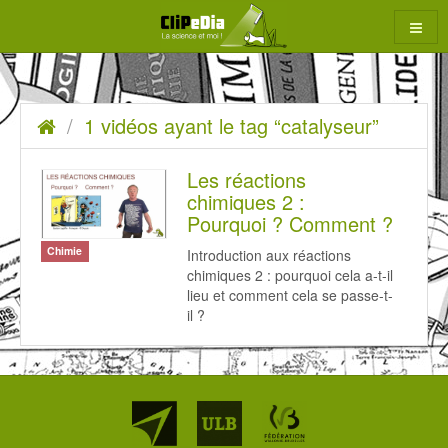
Aller
au
contenu
1
Accueil
1 vidéos ayant le tag “catalyseur”
rcher
vidéos
ayant
Les réactions
chimiques 2 :
le
Pourquoi ? Comment ?
tag
Chimie
Introduction aux réactions
“catalyseur”
chimiques 2 : pourquoi cela a-t-il
lieu et comment cela se passe-t-
il ?
Partenaires