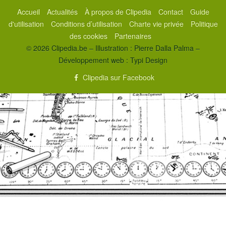
Accueil
Actualités
À propos de Clipedia
Contact
Guide
d'utilisation
Conditions d’utilisation
Charte vie privée
Politique
des cookies
Partenaires
© 2026 Clipedia.be – Illustration : Pierre Dalla Palma –
Développement web :
Typi Design
Clipedia sur Facebook