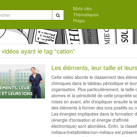
Mots-clés
Thématiques
Chercher
Prépa
eil
 vidéos ayant le tag “cation”
s
Les éléments, leur taille et leur
Cette vidéo aborde le classement des élém
chimiques dans le tableau périodique et leu
organisation. Plus particulièrement, la taille
atomes et la périodicité de cette propriété s
n”
mises en avant, afin d'expliquer ensuite la 
des éléments à former des ions positifs ou n
Les énergies impliquées dans la formation d
(énergie d'ionisation et énergie d'affinité
électronique) sont abordées. Enfin, la classif
métaux/métalloïdes/non-métaux est présent