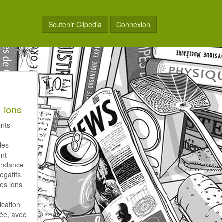
Soutenir Clipedia
Connexion
s ions
ents
r
 des
ont
tendance
égatifs.
es ions
ication
ée, avec