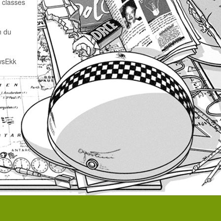
 classes
n du
wsEkk