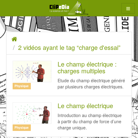
Aller
au
contenu
2
Accueil
rcher
vidéos
2 vidéos ayant le tag “charge d'essai”
ayant
Le champ électrique :
le
charges multiples
tag
Etude du champ électrique généré
“charge
par plusieurs charges électriques.
Physique
d'essai”
Le champ électrique
Introduction au champ électrique
à partir du champ de force d’une
charge unique.
Physique