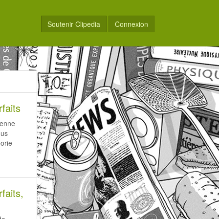
Soutenir Clipedia
Connexion
faits
yenne
ous
orie
faits,
de