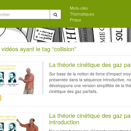
Mots-clés
Thématiques
Chercher
Prépa
eil
 vidéos ayant le tag “collision”
s
La théorie cinétique des gaz par
Sur base de la notion de force d'impact mo
présentée dans la séquence introductive, n
développons une version simplifiée de la thé
cinétique des gaz parfaits.
sion”
La théorie cinétique des gaz par
introduction
Nous introduisons les éléments permettant 