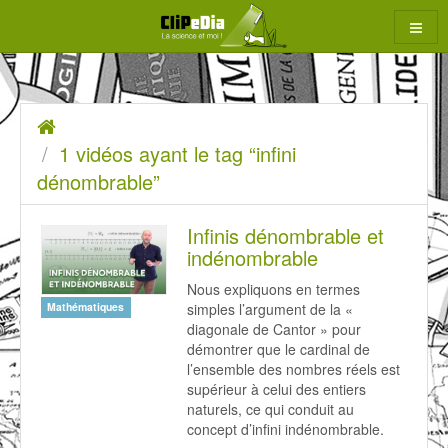
Aller
au
contenu
1
Accueil
rcher
vidéos
1 vidéos ayant le tag “infini
ayant
dénombrable”
le
Infinis dénombrable et
tag
indénombrable
“infini
Nous expliquons en termes
dénombrable”
simples l’argument de la «
Mathématiques
diagonale de Cantor » pour
démontrer que le cardinal de
l’ensemble des nombres réels est
supérieur à celui des entiers
naturels, ce qui conduit au
concept d’infini indénombrable.