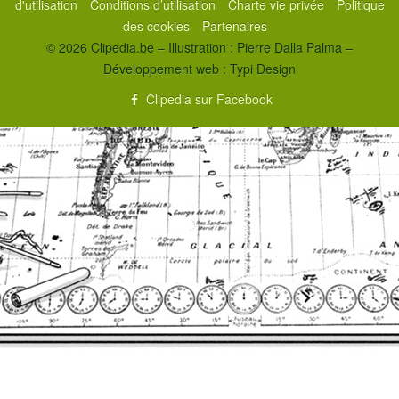
d'utilisation
Conditions d’utilisation
Charte vie privée
Politique
des cookies
Partenaires
© 2026 Clipedia.be – Illustration : Pierre Dalla Palma –
Développement web :
Typi Design
Clipedia sur Facebook