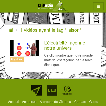
Aller
au
contenu
1
Accueil
1 vidéos ayant le tag “liaison”
rcher
vidéos
ayant
L’électricité façonne
notre univers
le
Ce clip montre que notre monde
tag
matériel est façonné par la force
Physique
“liaison”
électrique.
Partenaires
Accueil
Actualités
À propos de Clipedia
Contact
Guide