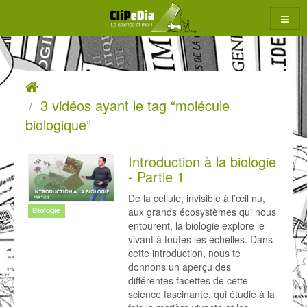
Aller
au
contenu
3
Accueil
rcher
vidéos
3 vidéos ayant le tag “molécule
ayant
biologique”
le
Introduction à la biologie
tag
- Partie 1
“molécule
De la cellule, invisible à l’œil nu,
biologique”
aux grands écosystèmes qui nous
Biologie
entourent, la biologie explore le
vivant à toutes les échelles. Dans
cette introduction, nous te
donnons un aperçu des
différentes facettes de cette
science fascinante, qui étudie à la