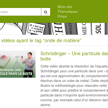
Mots-clés
Thématiques
Chercher
Prépa
eil
 vidéos ayant le tag “onde de matière”
s
Schrödinger – Une particule da
boite
Cette vidéo aborde la résolution de l’équati
Schrödinger pour une particule dans une « b
e
qui est une approximation du comportement
électron dans un cube de métal. Cette résol
illustre la méthodologie pour résoudre cette
et son utilité pour prédire le comportement 
re”
particule dans n’importe quel environnement
comme, par exemple celui d’un électron da
atome.