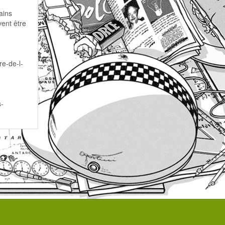
ains
vent être
re-de-l-
s-