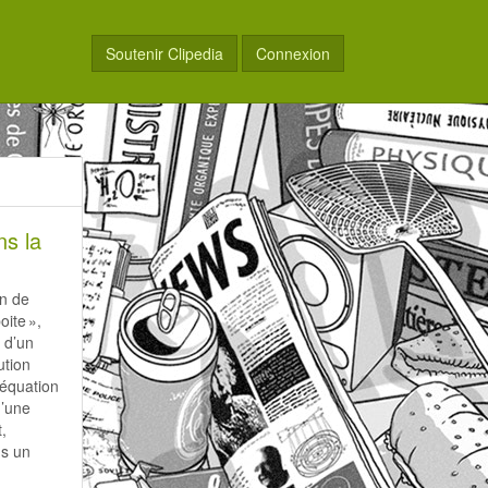
Soutenir Clipedia
Connexion
ns la
on de
oite »,
 d’un
ution
 équation
d’une
,
ns un