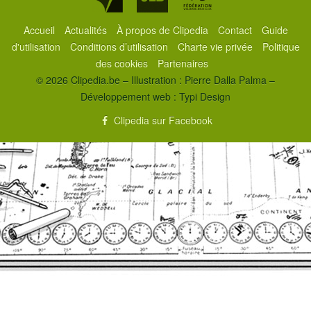
Accueil
Actualités
À propos de Clipedia
Contact
Guide
d'utilisation
Conditions d’utilisation
Charte vie privée
Politique
des cookies
Partenaires
© 2026 Clipedia.be – Illustration : Pierre Dalla Palma –
Développement web :
Typi Design
Clipedia sur Facebook