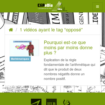
Aller
au
contenu
1
Accueil
1 vidéos ayant le tag “opposé”
rcher
vidéos
ayant
Pourquoi est-ce que
moins par moins donne
le
plus ?
tag
Mathématiques
Explication de la règle
“opposé”
fondamentale de l’arithmétique qui
dit que le produit de deux
nombres négatifs donne un
nombre positif.
Partenaires