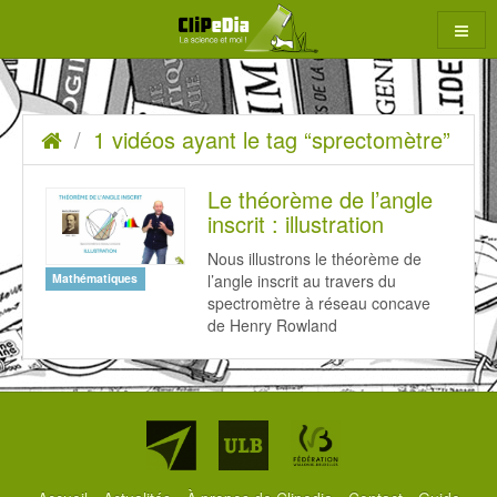
Aller
au
contenu
1
Accueil
1 vidéos ayant le tag “sprectomètre”
rcher
vidéos
ayant
Le théorème de l’angle
inscrit : illustration
le
Nous illustrons le théorème de
tag
l’angle inscrit au travers du
Mathématiques
“sprectomètre”
spectromètre à réseau concave
de Henry Rowland
Partenaires