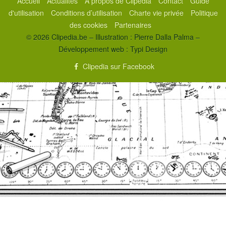
Accueil
Actualités
À propos de Clipedia
Contact
Guide
d'utilisation
Conditions d’utilisation
Charte vie privée
Politique
des cookies
Partenaires
© 2026 Clipedia.be – Illustration : Pierre Dalla Palma –
Développement web :
Typi Design
Clipedia sur Facebook