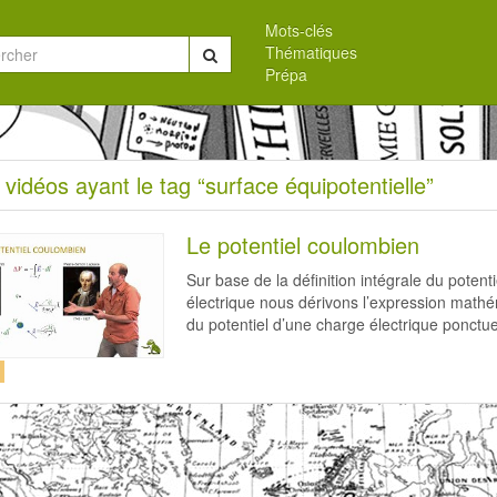
Mots-clés
Thématiques
Chercher
Prépa
eil
 vidéos ayant le tag “surface équipotentielle”
s
Le potentiel coulombien
Sur base de la définition intégrale du potenti
électrique nous dérivons l’expression math
du potentiel d’une charge électrique ponctue
ace
otentielle”