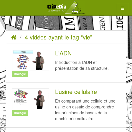
Aller
au
contenu
4
Accueil
4 vidéos ayant le tag “vie”
rcher
vidéos
ayant
L'ADN
le
Introduction à l’ADN et
présentation de sa structure.
tag
Biologie
“vie”
L’usine cellulaire
En comparant une cellule et une
usine on essaie de comprendre
les principes de bases de la
Biologie
machinerie cellulaire.