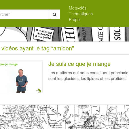
Mots-clés
Thématiques
Chercher
Prépa
eil
 vidéos ayant le tag “amidon”
s
Je suis ce que je mange
Les matières qui nous constituent principal
sont les glucides, les lipides et les protides.
on”