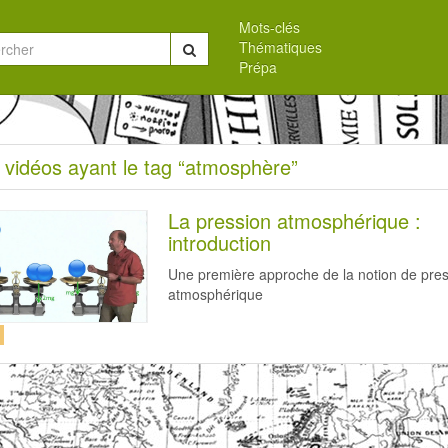
Mots-clés
Thématiques
Chercher
Prépa
eil
 vidéos ayant le tag “atmosphère”
s
La pression atmosphérique :
introduction
Une première approche de la notion de pre
atmosphérique
sphère”