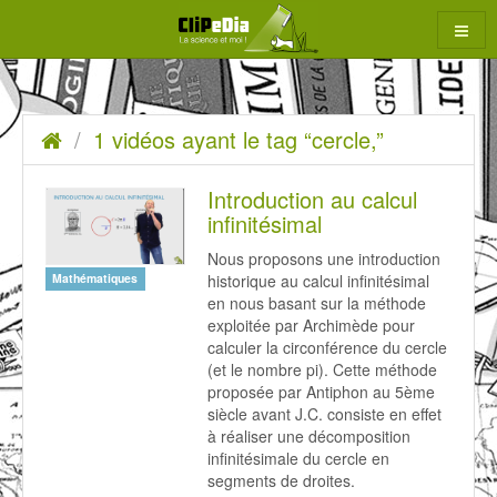
Aller
au
contenu
1
Accueil
1 vidéos ayant le tag “cercle,”
rcher
vidéos
ayant
Introduction au calcul
infinitésimal
le
Nous proposons une introduction
tag
historique au calcul infinitésimal
Mathématiques
“cercle,”
en nous basant sur la méthode
exploitée par Archimède pour
calculer la circonférence du cercle
(et le nombre pi). Cette méthode
proposée par Antiphon au 5ème
siècle avant J.C. consiste en effet
à réaliser une décomposition
infinitésimale du cercle en
segments de droites.