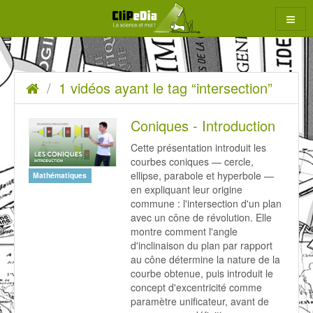
Aller
au
contenu
1
Accueil
1 vidéos ayant le tag “intersection”
rcher
vidéos
ayant
Coniques - Introduction
le
Cette présentation introduit les
courbes coniques — cercle,
tag
ellipse, parabole et hyperbole —
Mathématiques
en expliquant leur origine
“intersection”
commune : l'intersection d'un plan
avec un cône de révolution. Elle
montre comment l'angle
d'inclinaison du plan par rapport
au cône détermine la nature de la
courbe obtenue, puis introduit le
concept d'excentricité comme
paramètre unificateur, avant de