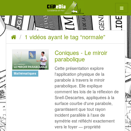
Aller
au
contenu
1
Accueil
1 vidéos ayant le tag “normale”
rcher
vidéos
ayant
Coniques - Le miroir
parabolique
le
Cette présentation explore
tag
l'application physique de la
Mathématiques
“normale”
parabole à travers le miroir
parabolique. Elle explique
comment les lois de la réflexion de
Snell-Descartes, appliquées à la
surface courbe d'une parabole,
garantissent que tout rayon
incident parallèle à l'axe de
symétrie est réfléchi exactement
vers le foyer — propriété