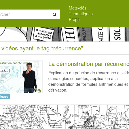
Mots-clés
Thématiques
Chercher
Prépa
eil
 vidéos ayant le tag “récurrence”
s
La démonstration par récurren
Explication du principe de récurrence à l’aid
d’analogies concrètes, application à la
démonstration de formules arithmétiques et
dérivation.
rrence”
iques