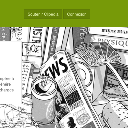
Soutenir Clipedia
Connexion
Ampère à
généré
 charges