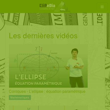
Aller
au
contenu
Les dernières vidéos
rcher
Coniques - L’ellipse : équation paramétrique
Mathématiques