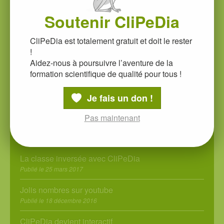
Biologie
Soutenir CliPeDia
CliPeDia est totalement gratuit et doit le rester
Accéder aux vidéos
!
Aidez-nous à poursuivre l’aventure de la
formation scientifique de qualité pour tous !
Teste tes connaissances
Je fais un don !
Pas maintenant
Actualités
La classe inversée avec CliPeDia
Publié le 25 mars 2017
Jolis nombres sur youtube
Publié le 18 décembre 2016
CliPeDia devient interactif