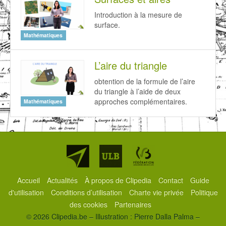
Introduction à la mesure de
surface.
Mathématiques
L’aire du triangle
obtention de la formule de l’aire
du triangle à l’aide de deux
approches complémentaires.
Mathématiques
Partenaires
Accueil
Actualités
À propos de Clipedia
Contact
Guide
d'utilisation
Conditions d’utilisation
Charte vie privée
Politique
des cookies
Partenaires
© 2026 Clipedia.be – Illustration : Pierre Dalla Palma –