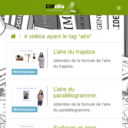
Aller
au
contenu
4
Accueil
4 vidéos ayant le tag “aire”
rcher
vidéos
ayant
L’aire du trapèze
le
obtention de la formule de l’aire
du trapèze.
tag
Mathématiques
“aire”
L’aire du
parallélogramme
obtention de la formule de l’aire
du parallélogramme.
Mathématiques
Surfaces et aires