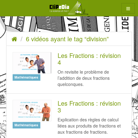
Aller
au
contenu
6
Accueil
6 vidéos ayant le tag “division”
rcher
vidéos
ayant
Les Fractions : révision
4
le
On revisite le problème de
tag
l’addition de deux fractions
Mathématiques
“division”
quelconques.
Les Fractions : révision
3
Explication des règles de calcul
liées aux produits de fractions et
Mathématiques
aux fractions de fractions.