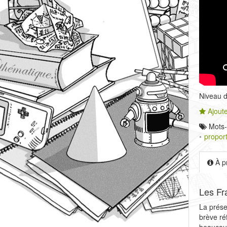
Niveau de
Ajoute
Mots-
propor
À p
Les Fra
La prése
brève ré
beaucoup