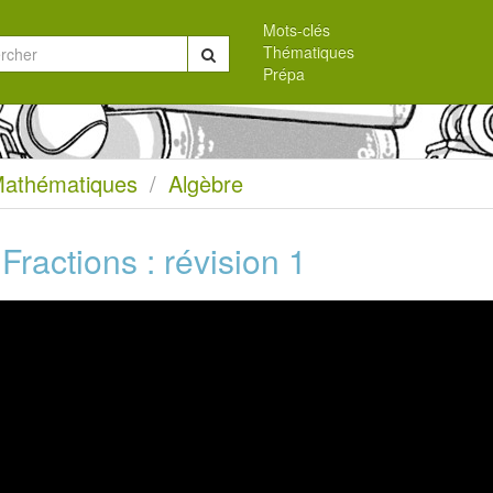
Mots-clés
Thématiques
Chercher
Prépa
eil
athématiques
Algèbre
Fractions : révision 1