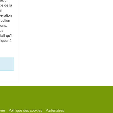
ie de la
on
pération
duction
ions.
us
it qu’il
liquer à
ivée
Politique des cookies
Partenaires