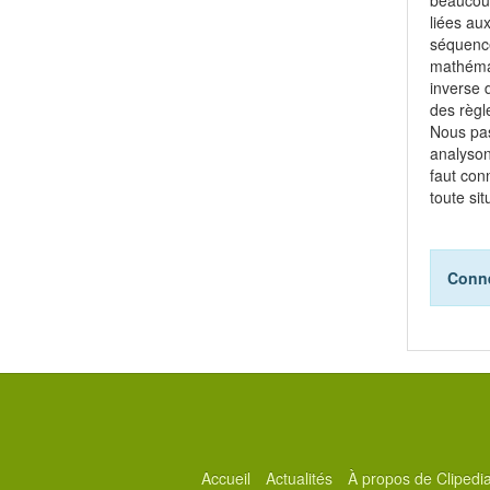
liées au
séquence
mathémat
inverse d
des règl
Nous pas
analyson
faut con
toute sit
Conne
Accueil
Actualités
À propos de Clipedi