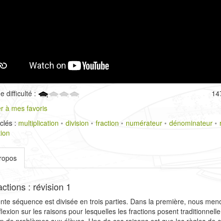
 difficulté :
14
r à mes favoris
clés :
multiplication
division
fraction
numérateur
dénominateur
tion
ropos
ctions : révision 1
nte séquence est divisée en trois parties. Dans la première, nous me
flexion sur les raisons pour lesquelles les fractions posent traditionnel
 de problèmes aux élèves. Une de ces raisons est que les règles de c