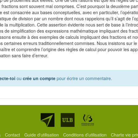
x fractions sont souvent mal comprises. C’est pourquoi la deuxième part
 est consacrée aux bases conceptuelles, avec en particulier, l’opérati
ique de division par un nombre dont nous rappelons qu’il s’agit de l’o
e la multiplication. Cette assertion évidente nous sert de base à l’intro
es de simplification des expressions mathématique impliquant des fract
sons ensuite à des exemples de calculs impliquant des fractions et no
s certaines erreurs traditionnellement commises. Nous insistons sur le fa
naître et comprendre l’origine des règles de calcul pour pouvoir les app
uation sans faire d’erreur.
cte-toi
ou
crée un compte
pour écrire un commentaire.
Partenaires
a
Contact
Guide d'utilisation
Conditions d’utilisation
Charte vie pr