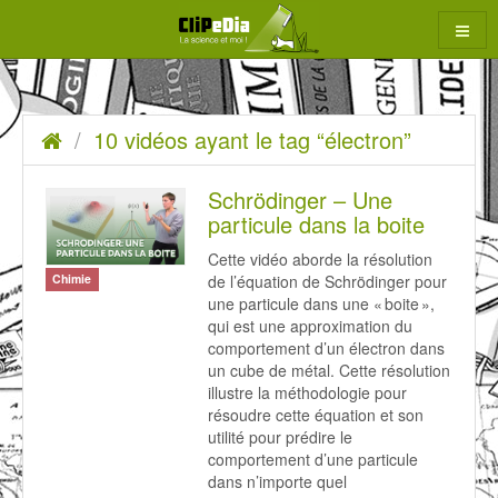
Aller
au
contenu
10
Accueil
10 vidéos ayant le tag “électron”
rcher
vidéos
ayant
Schrödinger – Une
particule dans la boite
le
Cette vidéo aborde la résolution
tag
de l’équation de Schrödinger pour
Chimie
“électron”
une particule dans une « boite »,
qui est une approximation du
comportement d’un électron dans
un cube de métal. Cette résolution
illustre la méthodologie pour
résoudre cette équation et son
utilité pour prédire le
comportement d’une particule
dans n’importe quel