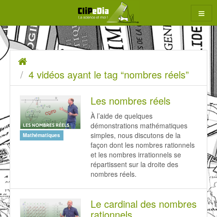
Aller
au
contenu
4
Accueil
rcher
vidéos
4 vidéos ayant le tag “nombres réels”
ayant
Les nombres réels
le
tag
À l’aide de quelques
démonstrations mathématiques
“nombres
simples, nous discutons de la
Mathématiques
façon dont les nombres rationnels
réels”
et les nombres irrationnels se
répartissent sur la droite des
nombres réels.
Le cardinal des nombres
rationnels