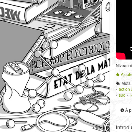
Niveau de
Ajoute
Mots-
action 
sud
l
À p
Introd