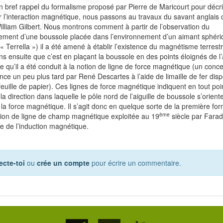
 bref rappel du formalisme proposé par Pierre de Maricourt pour décri
r l’interaction magnétique, nous passons au travaux du savant anglais 
William Gilbert. Nous montrons comment à partir de l’observation du
ment d’une boussole placée dans l’environnement d’un aimant sphéri
 « Terrella ») il a été amené à établir l’existence du magnétisme terrest
ns ensuite que c’est en plaçant la boussole en des points éloignés de l
e qu’il a été conduit à la notion de ligne de force magnétique (un conc
nce un peu plus tard par René Descartes à l’aide de limaille de fer dis
feuille de papier). Ces lignes de force magnétique indiquent en tout poi
la direction dans laquelle le pôle nord de l’aiguille de boussole s’orient
de la force magnétique. Il s’agit donc en quelque sorte de la première for
ème
tion de ligne de champ magnétique exploitée au 19
siècle par Fara
ie de l’induction magnétique.
cte-toi
ou
crée un compte
pour écrire un commentaire.