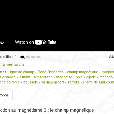
 difficulté :
24
r à mes favoris
clés :
ligne de champ
René Descartes
champ magnétique
magnét
à distance
aimant
aimantation
magnétite
pôle
dipôle
monopôl
igne de force
boussole
willliam gilbert
Terrella
Pierre de Maricour
ropos
uction au magnétisme 3 : le champ magnétique