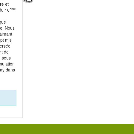
re et
ème
du 16
que
re. Nous
’aimant
ept mis
persée
nt de
e sous
mulation
day dans