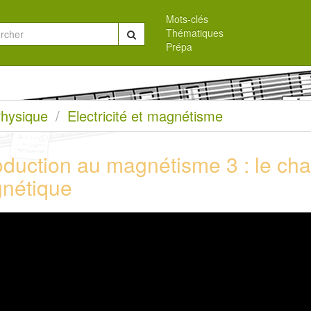
Mots-clés
Thématiques
Chercher
Prépa
eil
hysique
Electricité et magnétisme
roduction au magnétisme 3 : le c
nétique