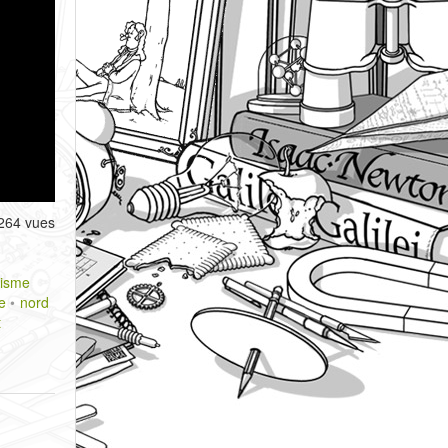
264 vues
isme
e
nord
t