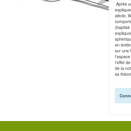
Après un
explique
siècle, 
comporte
(baptisé
expliquo
sphériqu
en évide
sur une 
l’espace 
l’effet 
de la no
sa théor
Conne