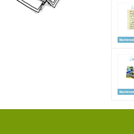
Mathémat
Mathémat