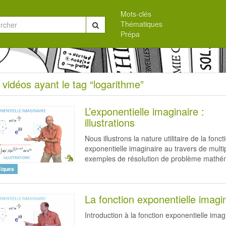
Mots-clés
Thématiques
Chercher
Prépa
eil
 vidéos ayant le tag “logarithme”
s
L’exponentielle imaginaire :
illustrations
Nous illustrons la nature utilitaire de la fonct
exponentielle imaginaire au travers de multi
rithme”
exemples de résolution de problème mathé
iques
La fonction exponentielle imagi
Introduction à la fonction exponentielle imag