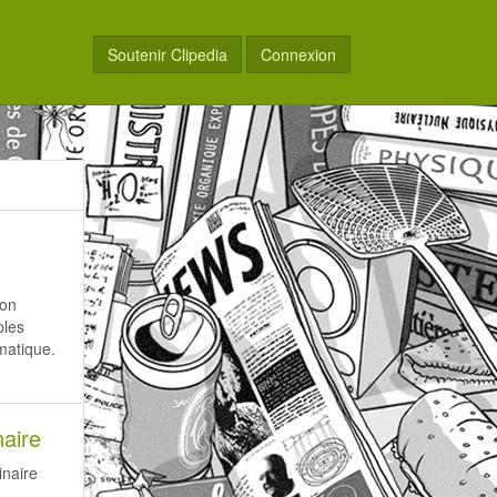
Soutenir Clipedia
Connexion
ion
ples
matique.
naire
inaire