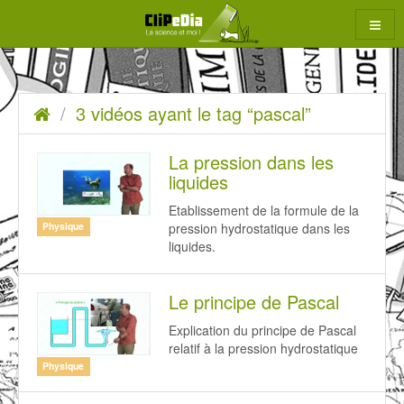
Aller
au
contenu
3
Accueil
3 vidéos ayant le tag “pascal”
rcher
vidéos
ayant
La pression dans les
liquides
le
Etablissement de la formule de la
tag
pression hydrostatique dans les
Physique
“pascal”
liquides.
Le principe de Pascal
Explication du principe de Pascal
relatif à la pression hydrostatique
Physique