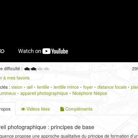
 difficulté :
29
r à mes favoris
clés :
vision
œil
lentille
lentille mince
foyer
distance focale
pla
lumineux
appareil photographique
Nicéphore Niépce
ropos
Vidéos liées
Compléments
reil photographique : principes de base
quence propose une approche qualitative du principe de formation d’