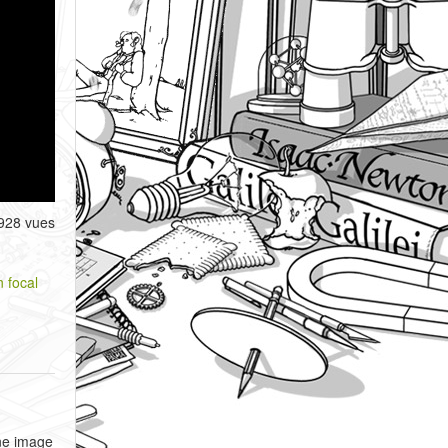
928 vues
n focal
une image