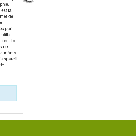
phie.
est la
rmet de
le
és par
ntille
d’un film
us ne
, de même
’appareil
 de