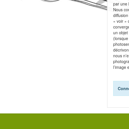
par une 
Nous com
diffusio
« voir » 
converge
un objet 
(lorsque 
photosen
décrivon
nous n’e
photogra
l’image e
Conne