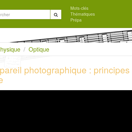
Mots-clés
Thématiques
Chercher
Prépa
eil
hysique
Optique
pareil photographique : principes
e