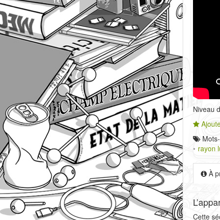
Niveau de
Ajoute
Mots-
rayon 
À p
L’appa
Cette sé