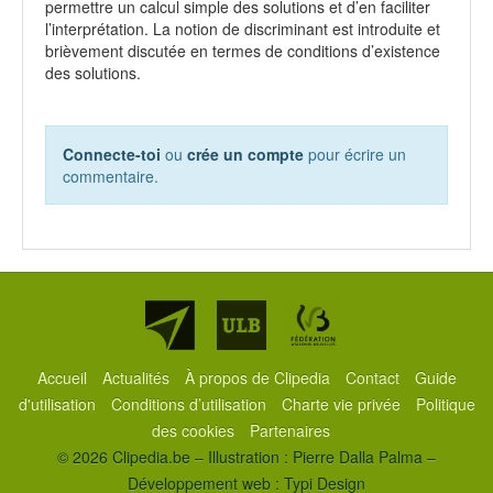
permettre un calcul simple des solutions et d’en faciliter
l’interprétation. La notion de discriminant est introduite et
brièvement discutée en termes de conditions d’existence
des solutions.
Connecte-toi
ou
crée un compte
pour écrire un
commentaire.
Partenaires
Accueil
Actualités
À propos de Clipedia
Contact
Guide
d'utilisation
Conditions d’utilisation
Charte vie privée
Politique
des cookies
Partenaires
© 2026 Clipedia.be – Illustration : Pierre Dalla Palma –
Développement web :
Typi Design