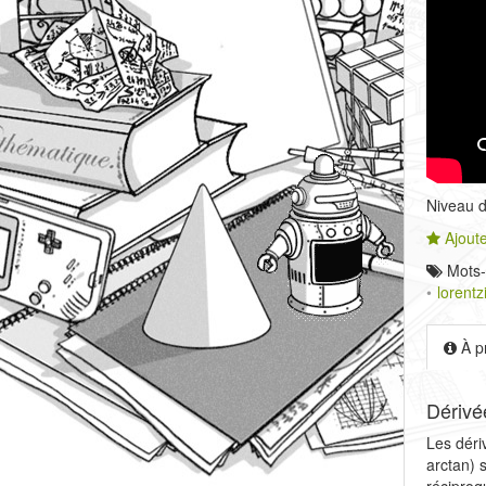
Niveau de
Ajoute
Mots-
lorent
À p
Dérivé
Les déri
arctan) 
réciproq