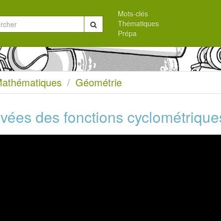
Mots-clés
Thématiques
Chercher
Prépa
eil
athématiques
Géométrie
ivées des fonctions cyclométrique