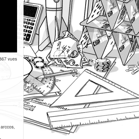
867 vues
 arccos,
n