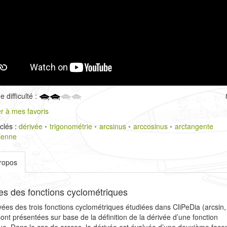
 difficulté :
r à mes favoris
clés :
dérivée
trigonométrie
arcsinus
arccosinus
arctangente
zienne
ropos
es des fonctions cyclométriques
vées des trois fonctions cyclométriques étudiées dans CliPeDia (arcsin,
sont présentées sur base de la définition de la dérivée d’une fonction
ue. Dans le cas de arccos, la dérivée est évaluée d’une deuxième faço