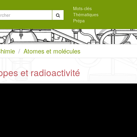
Mots-clés
Thématiques
Chercher
Prépa
eil
himie
Atomes et molécules
opes et radioactivité