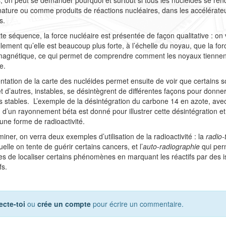
nature ou comme produits de réactions nucléaires, dans les accélérate
es.
te séquence, la force nucléaire est présentée de façon qualitative : on 
llement qu’elle est beaucoup plus forte, à l’échelle du noyau, que la for
magnétique, ce qui permet de comprendre comment les noyaux tiennen
e.
ntation de la carte des nucléides permet ensuite de voir que certains s
et d’autres, instables, se désintègrent de différentes façons pour donne
s stables. L’exemple de la désintégration du carbone 14 en azote, ave
 d’un rayonnement béta est donné pour illustrer cette désintégration e
une forme de radioactivité.
iner, on verra deux exemples d’utilisation de la radioactivité : la
radio-
elle on tente de guérir certains cancers, et l’
auto-radiographie
qui per
tes de localiser certains phénomènes en marquant les réactifs par des 
tifs.
cte-toi
ou
crée un compte
pour écrire un commentaire.