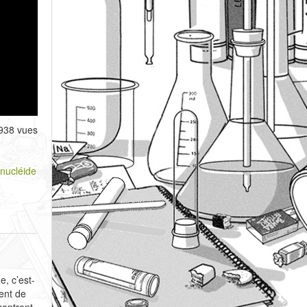
938 vues
nucléide
e, c’est-
ent de
contrent