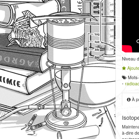
Niveau de
Ajoute
Mots-
radioac
À p
Isotope
Maintena
à-dire d
neutrons