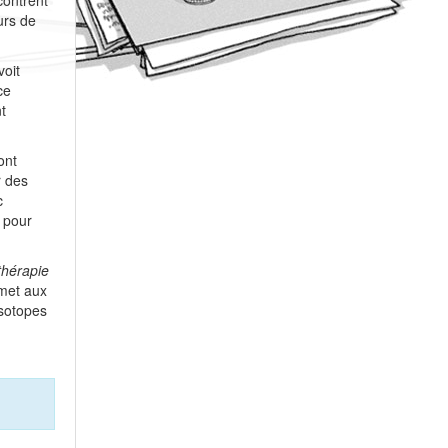
urs de
voit
ce
t
ont
r des
c
t pour
thérapie
met aux
isotopes