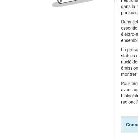
dans la 
particul
Dans cet
essentie
électro-
ensembl
La prése
stables 
nucléide
émission
montrer 
Pour term
avec laqu
biologis
radioac
Conne