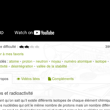
 difficulté :
39
r à mes favoris
clés :
atome
proton
neutron
noyau
numéro atomique
isotope
tivité
désintégration
vallée de la stabilité
ropos
Vidéos liées
Compléments
s et radioactivité
nt qu’on sait qu’il existe différents isotopes de chaque élément chimiqu
es nucléides qui ont le même nombre de protons mais un nombre différ
, on peut se demander pourquoi et surtout si tous les nucléides se ren