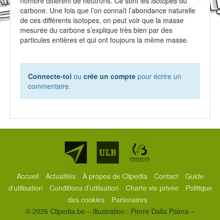
nombre différent de neutrons. Ce sont les
isotopes
du
carbone. Une fois que l’on connaît l’abondance naturelle
de ces différents isotopes, on peut voir que la masse
mesurée du carbone s’explique très bien par des
particules entières et qui ont toujours la même masse.
Connecte-toi
ou
crée un compte
pour écrire un
commentaire.
Partenaires
Accueil
Actualités
À propos de Clipedia
Contact
Guide
d'utilisation
Conditions d’utilisation
Charte vie privée
Politique
des cookies
Partenaires
© 2026 Clipedia.be – Illustration : Pierre Dalla Palma –