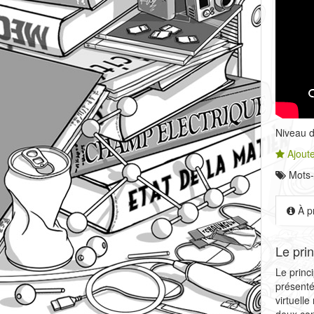
Niveau de
Ajoute
Mots-
À p
Le pri
Le princ
présenté
virtuell
deux con