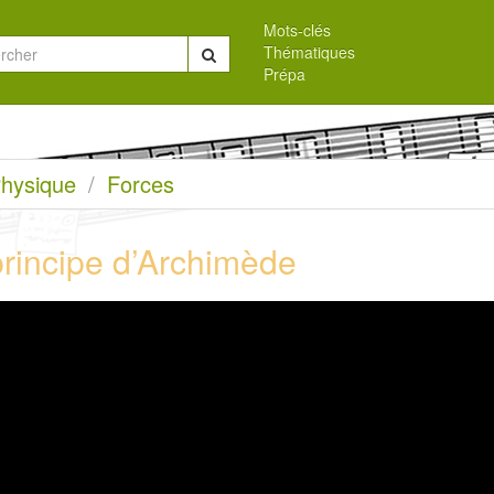
Mots-clés
Thématiques
Chercher
Prépa
eil
hysique
Forces
principe d’Archimède