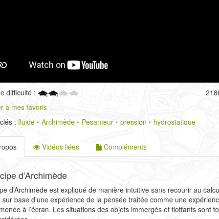
 difficulté :
218
r à mes favoris
clés :
fluide
Archimède
Pesanteur
pression
hydrostatique
ropos
Vidéos liées
Compléments
ncipe d’Archimède
ipe d’Archimède est expliqué de manière intuitive sans recourir au calcul.
 sur base d’une expérience de la pensée traitée comme une expérien
e menée à l’écran. Les situations des objets immergés et flottants sont t
sidérées.