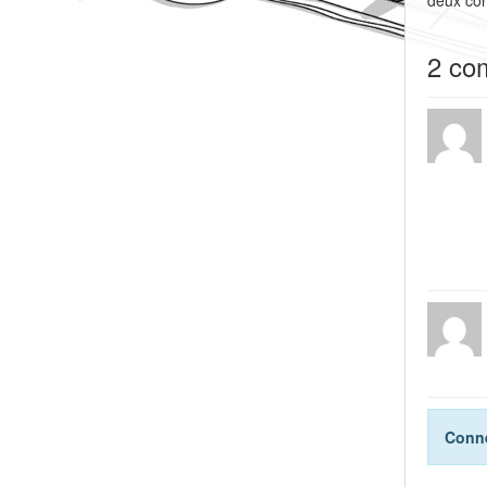
2 co
Conne