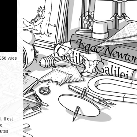
658 vues
 Il est
ce
outes