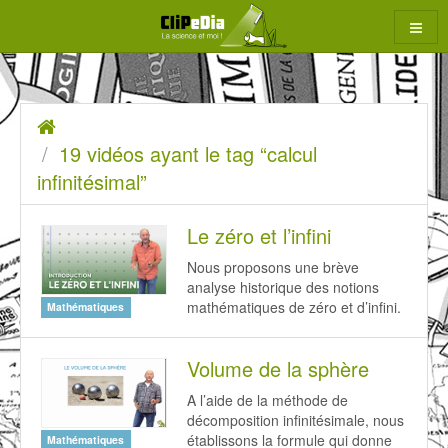
Aller
au
contenu
19
Accueil
rcher
vidéos
19 vidéos ayant le tag “calcul
ayant
infinitésimal”
le
Le zéro et l’infini
tag
Nous proposons une brève
“calcul
analyse historique des notions
infinitésimal”
mathématiques de zéro et d’infini.
Mathématiques
Volume de la sphère
A l’aide de la méthode de
décomposition infinitésimale, nous
établissons la formule qui donne
Mathématiques