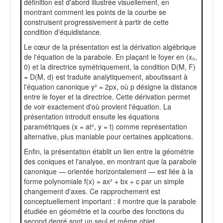
définition est d'abord illustrée visuellement, en
montrant comment les points de la courbe se
construisent progressivement à partir de cette
condition d'équidistance.
Le cœur de la présentation est la dérivation algébrique
de l'équation de la parabole. En plaçant le foyer en (x₀,
0) et la directrice symétriquement, la condition D(M, F)
= D(M, d) est traduite analytiquement, aboutissant à
l'équation canonique y² = 2px, où p désigne la distance
entre le foyer et la directrice. Cette dérivation permet
de voir exactement d'où provient l'équation. La
présentation introduit ensuite les équations
paramétriques (x = at², y = t) comme représentation
alternative, plus maniable pour certaines applications.
Enfin, la présentation établit un lien entre la géométrie
des coniques et l'analyse, en montrant que la parabole
canonique — orientée horizontalement — est liée à la
forme polynomiale f(x) = ax² + bx + c par un simple
changement d'axes. Ce rapprochement est
conceptuellement important : il montre que la parabole
étudiée en géométrie et la courbe des fonctions du
second degré sont un seul et même objet