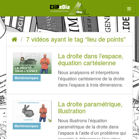
Aller
au
contenu
7
Accueil
7 vidéos ayant le tag “lieu de points”
rcher
vidéos
ayant
La droite dans l’espace,
équation cartésienne
le
Nous analysons et interprétons
tag
l’équation cartésienne de la droite
Mathématiques
“lieu
dans l’espace à trois dimensions.
de
La droite paramétrique,
points”
illustration
Nous illustrons l’équation
paramétrique de la droite dans
Mathématiques
l’espace à l’aide d’un problème qui