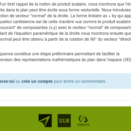
 d'un bref rappel de la notion de produit scalaire, nous montrons que l'é
oite dans le plan peut être écrite sous forme vectorielle. Nous introduis
notion de vecteur "normal" de la droite. La forme linéaire ax + by qui app
quation cartésienne est de cette manière vue comme le produit scalaire
"courant" de composantes (x,y) avec le vecteur "normal" de composante
tant de l'équation paramétrique de la droite nous montrons ensuite que
normal peut être obtenu à partir de la rotation de 90° du vecteur "direc
quence constitue une étape préliminaire permettant de faciliter la
nsion des représentations mathématiques du plan dans l’espace (3D
cte-toi
ou
crée un compte
pour écrire un commentaire.
Partenaires