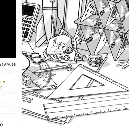
219 vues
nne
r
le