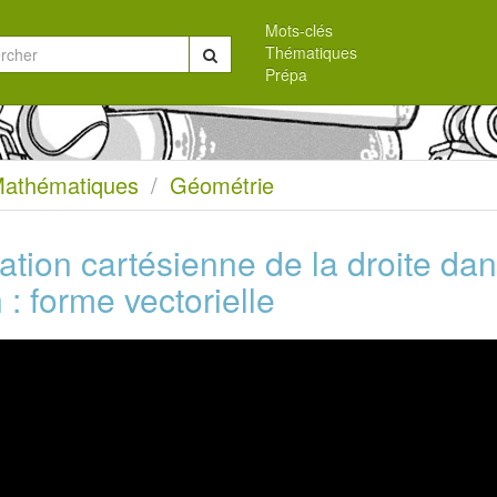
Mots-clés
Thématiques
Chercher
Prépa
eil
athématiques
Géométrie
tion cartésienne de la droite dan
 : forme vectorielle