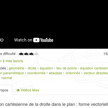
 difficulté :
15
r à mes favoris
clés :
géométrie
droite
équation
lieu de points
équation cartésie
on paramétrique
coordonnée
abscisse
ordonnée
vecteur directeu
r normal
ropos
Vidéos liées
n cartésienne de la droite dans le plan : forme vectoriel