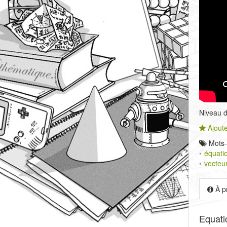
Niveau de
Ajoute
Mots-
équati
vecteu
À p
Equatio