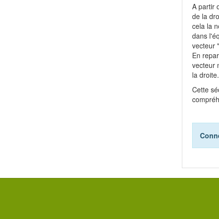
A partir
de la dr
cela la 
dans l'é
vecteur 
En repar
vecteur 
la droite.
Cette sé
compréhe
Conne