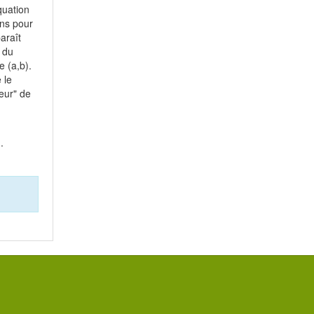
quation
ons pour
araît
 du
 (a,b).
 le
teur" de
).