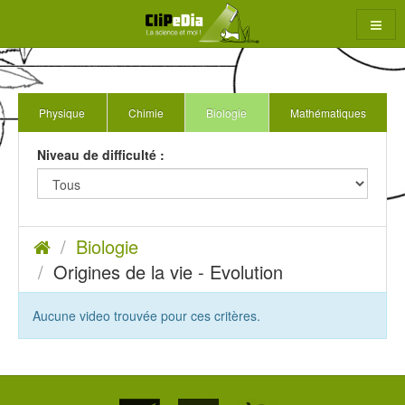
Aller
au
contenu
Physique
Chimie
Biologie
Mathématiques
rcher
Niveau de difficulté :
Accueil
Biologie
Origines de la vie - Evolution
Aucune video trouvée pour ces critères.