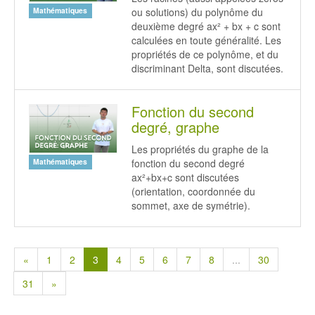
ou solutions) du polynôme du
Mathématiques
deuxième degré ax² + bx + c sont
calculées en toute généralité. Les
propriétés de ce polynôme, et du
discriminant Delta, sont discutées.
Fonction du second
degré, graphe
Les propriétés du graphe de la
fonction du second degré
Mathématiques
ax²+bx+c sont discutées
(orientation, coordonnée du
sommet, axe de symétrie).
«
1
2
3
4
5
6
7
8
...
30
31
»