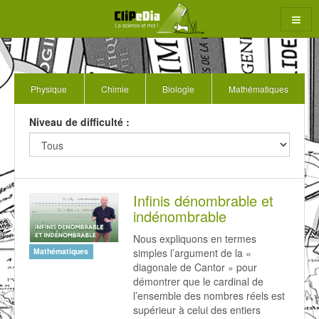
Aller
au
contenu
Physique
Chimie
Biologie
Mathématiques
rcher
Niveau de difficulté :
Infinis dénombrable et
indénombrable
Nous expliquons en termes
simples l’argument de la «
Mathématiques
diagonale de Cantor » pour
démontrer que le cardinal de
l’ensemble des nombres réels est
supérieur à celui des entiers