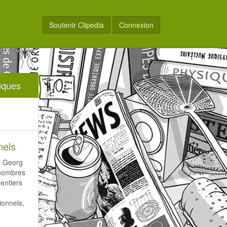
Soutenir Clipedia
Connexion
iques
nels
r Georg
 nombres
entiers
ionnels,