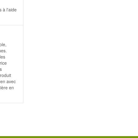
 à l'aide
ole,
ues.
des
rice
as
roduit
lien avec
lière en