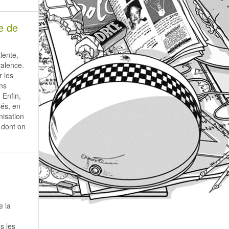
e de
lente,
valence.
r les
ons
 Enfin,
sés, en
nisation
 dont on
e la
s les