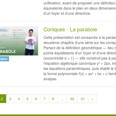
unificateur, avant de proposer une définition
équivalente dans le plan en deux dimensions
d'un foyer et d'une directrice.
Coniques - La parabole
Cette présentation est consacrée à la parab
deuxième chapitre d'une série sur les coniq
Partant de la définition géométrique — lieu 
points équidistants d'un foyer et d'une direct
(excentricité e = 1) — elle construit pas à p
iques
l'équation algébrique canonique y² = 2px, int
les équations paramétriques, puis établit le 
la forme polynomiale f(x) = ax² + bx + c fami
analyse.
2
3
4
5
6
7
8
...
30
31
»