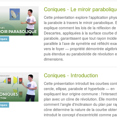
Coniques - Le miroir paraboliq
Cette présentation explore l'application phy
la parabole à travers le miroir parabolique. E
explique comment les lois de la réflexion de 
Descartes, appliquées à la surface courbe 
parabole, garantissent que tout rayon incide
iques
parallèle à l'axe de symétrie est réfléchi ex
vers le foyer — propriété démontrée algébr
puis étendue au paraboloïde de révolution e
dimensions.
Coniques - Introduction
Cette présentation introduit les courbes co
cercle, ellipse, parabole et hyperbole — en
expliquant leur origine commune : l'intersect
plan avec un cône de révolution. Elle montr
comment l'angle d'inclinaison du plan par r
iques
cône détermine la nature de la courbe obte
introduit le concept d'excentricité comme p