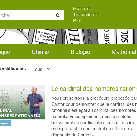
Mots-clés
Thématiques
Chercher
Prépa
ique
Chimie
Biologie
Mathémat
e difficulté :
Le cardinal des nombres ration
Nous présentons la procédure proposée pa
Cantor pour démontrer que le cardinal des
rationnels est égal au cardinal des nombres 
naturels. En complément, nous discutons
brièvement du cardinal des réels et des irrat
iques
en expliquant la démonstration dite « de la
diagonale de Cantor ».