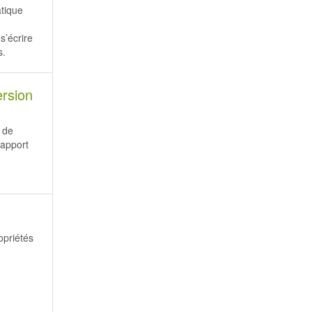
tique
 s’écrire
s.
ersion
e
e de
rapport
opriétés