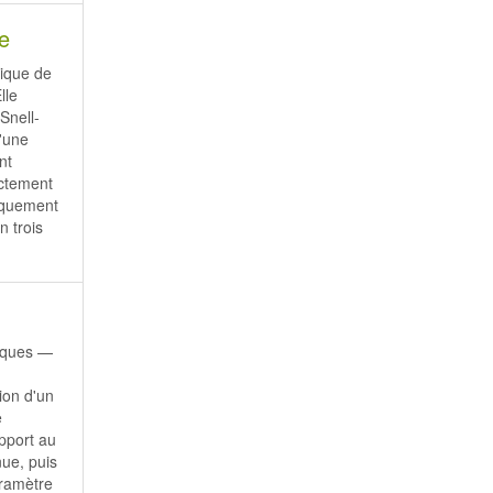
ue
sique de
lle
Snell-
d'une
nt
actement
iquement
n trois
niques —
ion d'un
e
apport au
nue, puis
aramètre