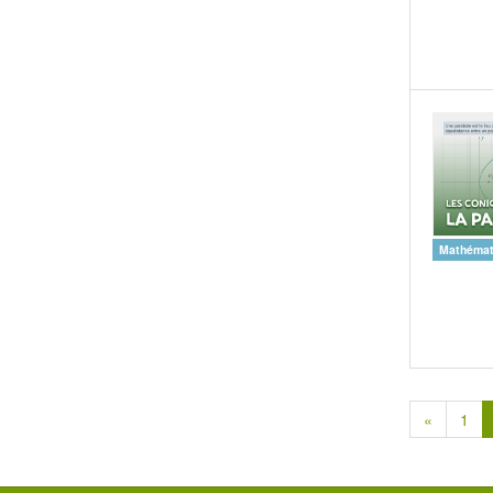
Mathémat
«
1