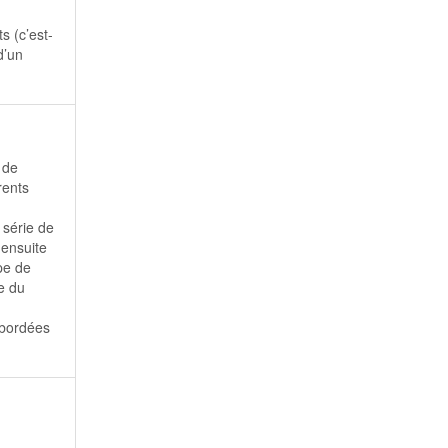
ts (c’est-
d’un
 de
rents
 série de
 ensuite
pe de
re du
abordées